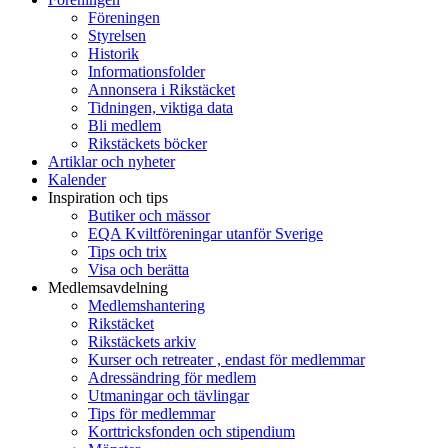
Föreningen
Styrelsen
Historik
Informationsfolder
Annonsera i Rikstäcket
Tidningen, viktiga data
Bli medlem
Rikstäckets böcker
Artiklar och nyheter
Kalender
Inspiration och tips
Butiker och mässor
EQA Kviltföreningar utanför Sverige
Tips och trix
Visa och berätta
Medlemsavdelning
Medlemshantering
Rikstäcket
Rikstäckets arkiv
Kurser och retreater , endast för medlemmar
Adressändring för medlem
Utmaningar och tävlingar
Tips för medlemmar
Korttricksfonden och stipendium