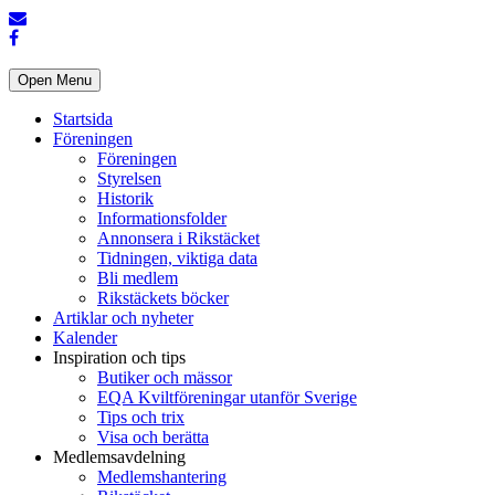
Open Menu
Startsida
Föreningen
Föreningen
Styrelsen
Historik
Informationsfolder
Annonsera i Rikstäcket
Tidningen, viktiga data
Bli medlem
Rikstäckets böcker
Artiklar och nyheter
Kalender
Inspiration och tips
Butiker och mässor
EQA Kviltföreningar utanför Sverige
Tips och trix
Visa och berätta
Medlemsavdelning
Medlemshantering