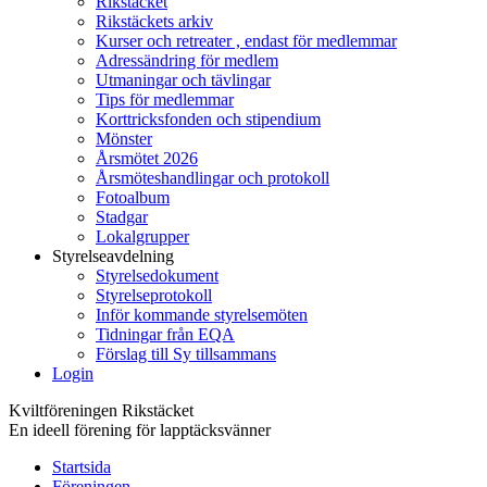
Rikstäcket
Rikstäckets arkiv
Kurser och retreater , endast för medlemmar
Adressändring för medlem
Utmaningar och tävlingar
Tips för medlemmar
Korttricksfonden och stipendium
Mönster
Årsmötet 2026
Årsmöteshandlingar och protokoll
Fotoalbum
Stadgar
Lokalgrupper
Styrelseavdelning
Styrelsedokument
Styrelseprotokoll
Inför kommande styrelsemöten
Tidningar från EQA
Förslag till Sy tillsammans
Login
Kviltföreningen Rikstäcket
En ideell förening för lapptäcksvänner
Startsida
Föreningen