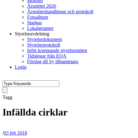
Mönster
Årsmötet 2026
Årsmöteshandlingar och protokoll
Fotoalbum
Stadgar
Lokalgrupper
Styrelseavdelning
Styrelsedokument
Styrelseprotokoll
Inför kommande styrelsemöten
Tidningar från EQA
Förslag till Sy tillsammans
Login
Tagg
Infällda cirklar
/
03 feb 2018