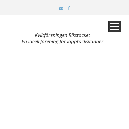
Kviltföreningen Rikstäcket
En ideell förening för lapptäcksvänner
Tagg
Fritt maskinbroderi