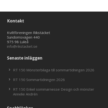
Kontakt
Kviltföreningen Rikstäcket
Sundomsvägen 440
975 98 Luleå
info@rikstacket.se
Senaste inläggen
RT 150 Mönsterbilaga till sommartidningen 2026
RT 150 Sommartidningen 2026
RT 150 Enkel sommarnesse Design och mönster
Annelie Andrén