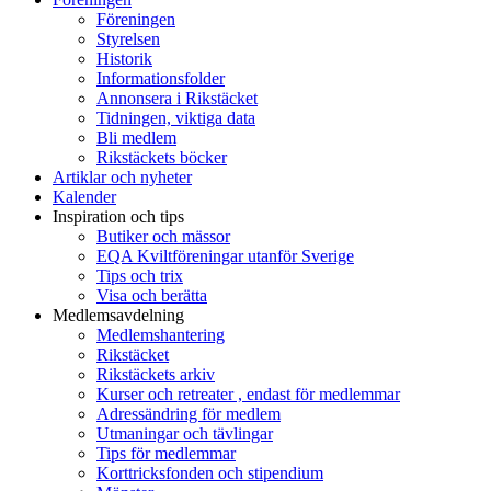
Föreningen
Styrelsen
Historik
Informationsfolder
Annonsera i Rikstäcket
Tidningen, viktiga data
Bli medlem
Rikstäckets böcker
Artiklar och nyheter
Kalender
Inspiration och tips
Butiker och mässor
EQA Kviltföreningar utanför Sverige
Tips och trix
Visa och berätta
Medlemsavdelning
Medlemshantering
Rikstäcket
Rikstäckets arkiv
Kurser och retreater , endast för medlemmar
Adressändring för medlem
Utmaningar och tävlingar
Tips för medlemmar
Korttricksfonden och stipendium