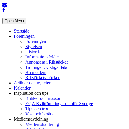
Open Menu
Startsida
Föreningen
Föreningen
Styrelsen
Historik
Informationsfolder
Annonsera i Rikstäcket
Tidningen, viktiga data
Bli medlem
Rikstäckets böcker
Artiklar och nyheter
Kalender
Inspiration och tips
Butiker och mässor
EQA Kviltföreningar utanför Sverige
Tips och trix
Visa och berätta
Medlemsavdelning
Medlemshantering