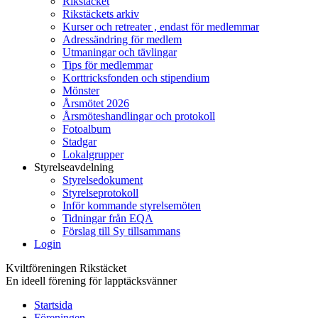
Rikstäcket
Rikstäckets arkiv
Kurser och retreater , endast för medlemmar
Adressändring för medlem
Utmaningar och tävlingar
Tips för medlemmar
Korttricksfonden och stipendium
Mönster
Årsmötet 2026
Årsmöteshandlingar och protokoll
Fotoalbum
Stadgar
Lokalgrupper
Styrelseavdelning
Styrelsedokument
Styrelseprotokoll
Inför kommande styrelsemöten
Tidningar från EQA
Förslag till Sy tillsammans
Login
Kviltföreningen Rikstäcket
En ideell förening för lapptäcksvänner
Startsida
Föreningen