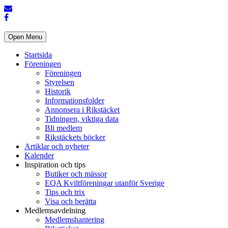
Open Menu
Startsida
Föreningen
Föreningen
Styrelsen
Historik
Informationsfolder
Annonsera i Rikstäcket
Tidningen, viktiga data
Bli medlem
Rikstäckets böcker
Artiklar och nyheter
Kalender
Inspiration och tips
Butiker och mässor
EQA Kviltföreningar utanför Sverige
Tips och trix
Visa och berätta
Medlemsavdelning
Medlemshantering