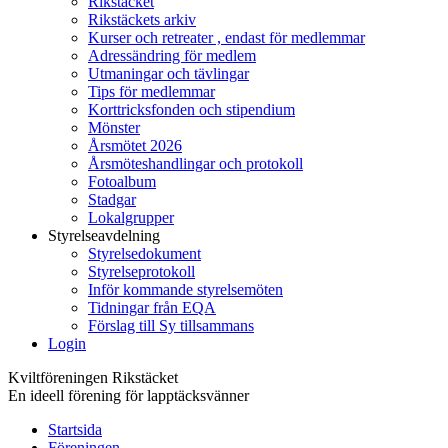
Rikstäcket
Rikstäckets arkiv
Kurser och retreater , endast för medlemmar
Adressändring för medlem
Utmaningar och tävlingar
Tips för medlemmar
Korttricksfonden och stipendium
Mönster
Årsmötet 2026
Årsmöteshandlingar och protokoll
Fotoalbum
Stadgar
Lokalgrupper
Styrelseavdelning
Styrelsedokument
Styrelseprotokoll
Inför kommande styrelsemöten
Tidningar från EQA
Förslag till Sy tillsammans
Login
Kviltföreningen Rikstäcket
En ideell förening för lapptäcksvänner
Startsida
Föreningen