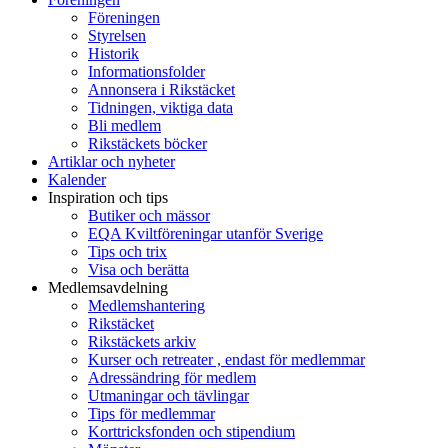
Föreningen
Styrelsen
Historik
Informationsfolder
Annonsera i Rikstäcket
Tidningen, viktiga data
Bli medlem
Rikstäckets böcker
Artiklar och nyheter
Kalender
Inspiration och tips
Butiker och mässor
EQA Kviltföreningar utanför Sverige
Tips och trix
Visa och berätta
Medlemsavdelning
Medlemshantering
Rikstäcket
Rikstäckets arkiv
Kurser och retreater , endast för medlemmar
Adressändring för medlem
Utmaningar och tävlingar
Tips för medlemmar
Korttricksfonden och stipendium