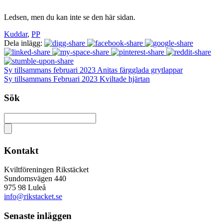
Ledsen, men du kan inte se den här sidan.
Kuddar
,
PP
Dela inlägg:
Sy tillsammans februari 2023 Anitas färgglada grytlappar
Sy tillsammans Februari 2023 Kviltade hjärtan
Sök
Kontakt
Kviltföreningen Rikstäcket
Sundomsvägen 440
975 98 Luleå
info@rikstacket.se
Senaste inläggen