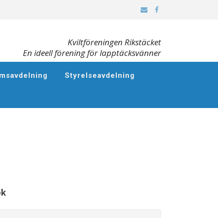
Kviltföreningen Rikstäcket
En ideell förening för lapptäcksvänner
msavdelning
Styrelseavdelning
ök