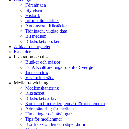
Föreningen
Styrelsen
Historik
Informationsfolder
Annonsera i Rikstäcket
Tidningen, viktiga data
Bli medlem
Rikstäckets böcker
Artiklar och nyheter
Kalender
Inspiration och tips
Butiker och mässor
EQA Kviltföreningar utanför Sverige
Tips och trix
Visa och berätta
Medlemsavdelning
Medlemshantering
Rikstäcket
Rikstäckets arkiv
Kurser och retreater , endast för medlemmar
Adressändring för medlem
Utmaningar och tävlingar
Tips för medlemmar
Korttricksfonden och stipendium