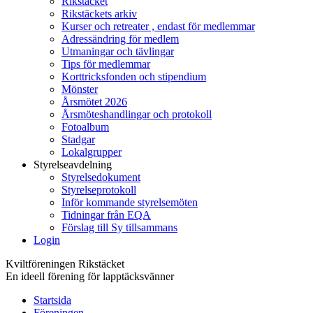
Rikstäcket
Rikstäckets arkiv
Kurser och retreater , endast för medlemmar
Adressändring för medlem
Utmaningar och tävlingar
Tips för medlemmar
Korttricksfonden och stipendium
Mönster
Årsmötet 2026
Årsmöteshandlingar och protokoll
Fotoalbum
Stadgar
Lokalgrupper
Styrelseavdelning
Styrelsedokument
Styrelseprotokoll
Inför kommande styrelsemöten
Tidningar från EQA
Förslag till Sy tillsammans
Login
Kviltföreningen Rikstäcket
En ideell förening för lapptäcksvänner
Startsida
Föreningen