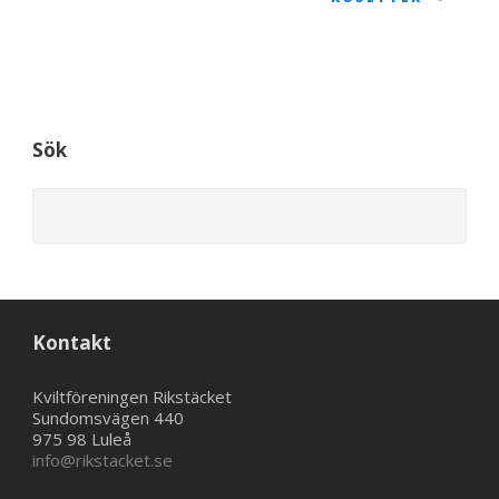
Sök
Kontakt
Kviltföreningen Rikstäcket
Sundomsvägen 440
975 98 Luleå
info@rikstacket.se