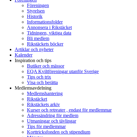
Föreningen
Styrelsen
Historik
Informationsfolder
Annonsera i Rikstäcket
Tidningen, viktiga data
Bli medlem
Rikstäckets böcker
Artiklar och nyheter
Kalender
Inspiration och tips
Butiker och mässor
EQA Kviltföreningar utanför Sverige
Tips och trix
Visa och berätta
Medlemsavdelning
Medlemshantering
Rikstäcket
Rikstäckets arkiv
Kurser och retreater , endast för medlemmar
Adressändring för medlem
Utmaningar och tävlingar
Tips för medlemmar
Korttricksfonden och stipendium