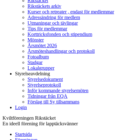
Rikstäcket
Rikstäckets arkiv
Kurser och retreater , endast för medlemmar
Adressändring för medlem
Utmaningar och tävlingar
Tips för medlemmar
Korttricksfonden och stipendium
Mönster
Årsmötet 2026
Årsmöteshandlingar och protokoll
Fotoalbum
Stadgar
Lokalgrupper
Styrelseavdelning
Styrelsedokument
Styrelseprotokoll
Inför kommande styrelsemöten
Tidningar från EQA
Förslag till Sy tillsammans
Login
Kviltföreningen Rikstäcket
En ideell förening för lapptäcksvänner
Startsida
Föreningen