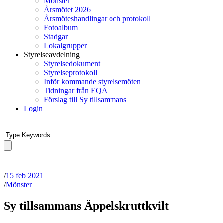
Mönster
Årsmötet 2026
Årsmöteshandlingar och protokoll
Fotoalbum
Stadgar
Lokalgrupper
Styrelseavdelning
Styrelsedokument
Styrelseprotokoll
Inför kommande styrelsemöten
Tidningar från EQA
Förslag till Sy tillsammans
Login
/
15 feb 2021
/
Mönster
Sy tillsammans Äppelskruttkvilt