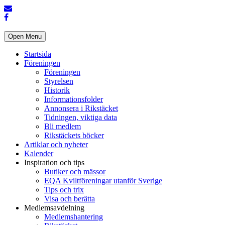
Open Menu
Startsida
Föreningen
Föreningen
Styrelsen
Historik
Informationsfolder
Annonsera i Rikstäcket
Tidningen, viktiga data
Bli medlem
Rikstäckets böcker
Artiklar och nyheter
Kalender
Inspiration och tips
Butiker och mässor
EQA Kviltföreningar utanför Sverige
Tips och trix
Visa och berätta
Medlemsavdelning
Medlemshantering