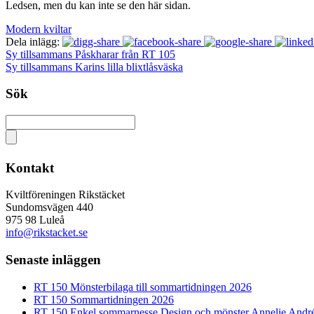
Ledsen, men du kan inte se den här sidan.
Modern kviltar
Dela inlägg:
Sy tillsammans Påskharar från RT 105
Sy tillsammans Karins lilla blixtlåsväska
Sök
Kontakt
Kviltföreningen Rikstäcket
Sundomsvägen 440
975 98 Luleå
info@rikstacket.se
Senaste inläggen
RT 150 Mönsterbilaga till sommartidningen 2026
RT 150 Sommartidningen 2026
RT 150 Enkel sommarnesse Design och mönster Annelie Andr