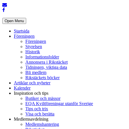
Open Menu
Startsida
Föreningen
Föreningen
Styrelsen
Historik
Informationsfolder
Annonsera i Rikstäcket
Tidningen, viktiga data
Bli medlem
Rikstäckets böcker
Artiklar och nyheter
Kalender
Inspiration och tips
Butiker och mässor
EQA Kviltföreningar utanför Sverige
Tips och trix
Visa och berätta
Medlemsavdelning
Medlemshantering