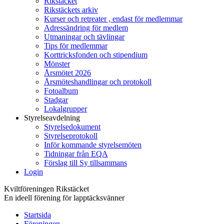
Rikstäcket
Rikstäckets arkiv
Kurser och retreater , endast för medlemmar
Adressändring för medlem
Utmaningar och tävlingar
Tips för medlemmar
Korttricksfonden och stipendium
Mönster
Årsmötet 2026
Årsmöteshandlingar och protokoll
Fotoalbum
Stadgar
Lokalgrupper
Styrelseavdelning
Styrelsedokument
Styrelseprotokoll
Inför kommande styrelsemöten
Tidningar från EQA
Förslag till Sy tillsammans
Login
Kviltföreningen Rikstäcket
En ideell förening för lapptäcksvänner
Startsida
Föreningen