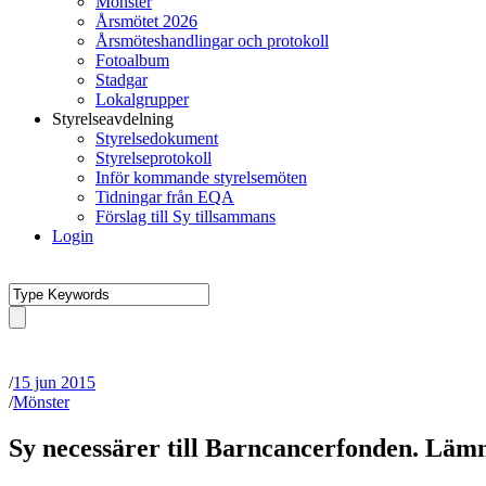
Mönster
Årsmötet 2026
Årsmöteshandlingar och protokoll
Fotoalbum
Stadgar
Lokalgrupper
Styrelseavdelning
Styrelsedokument
Styrelseprotokoll
Inför kommande styrelsemöten
Tidningar från EQA
Förslag till Sy tillsammans
Login
/
15 jun 2015
/
Mönster
Sy necessärer till Barncancerfonden. Lämn