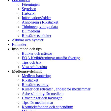
Föreningen
Styrelsen
Historik
Informationsfolder
Annonsera i Rikstäcket
Tidningen, viktiga data
Bli medlem
Rikstäckets böcker
Artiklar och nyheter
Kalender
Inspiration och tips
Butiker och mässor
EQA Kviltföreningar utanför Sverige
Tips och trix
Visa och berätta
Medlemsavdelning
Medlemshantering
Rikstäcket
Rikstäckets arkiv
Kurser och retreater , endast för medlemmar
Adressändring för medlem
Utmaningar och tävlingar
Tips för medlemmar
Korttricksfonden och stipendium