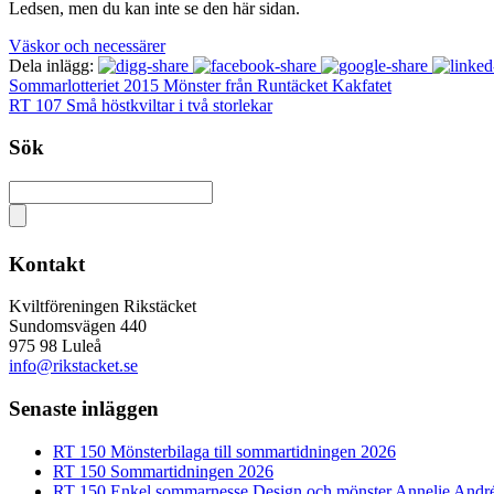
Ledsen, men du kan inte se den här sidan.
Väskor och necessärer
Dela inlägg:
Sommarlotteriet 2015 Mönster från Runtäcket Kakfatet
RT 107 Små höstkviltar i två storlekar
Sök
Kontakt
Kviltföreningen Rikstäcket
Sundomsvägen 440
975 98 Luleå
info@rikstacket.se
Senaste inläggen
RT 150 Mönsterbilaga till sommartidningen 2026
RT 150 Sommartidningen 2026
RT 150 Enkel sommarnesse Design och mönster Annelie Andr