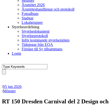
Mönster
Årsmötet 2026
Årsmöteshandlingar och protokoll
Fotoalbum
Stadgar
Lokalgrupper
Styrelseavdelning
Styrelsedokument
Styrelseprotokoll
Inför kommande styrelsemöten
Tidningar från EQA
Förslag till Sy tillsammans
Login
/
05 jun 2026
/
Mönster
RT 150 Dresden Carnival del 2 Design och