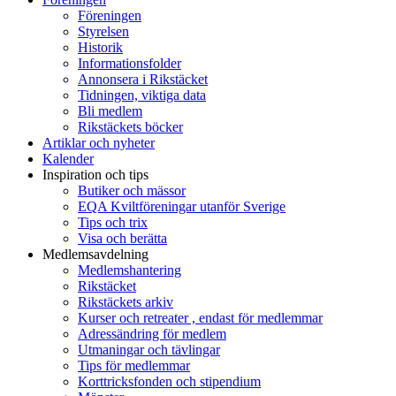
Föreningen
Styrelsen
Historik
Informationsfolder
Annonsera i Rikstäcket
Tidningen, viktiga data
Bli medlem
Rikstäckets böcker
Artiklar och nyheter
Kalender
Inspiration och tips
Butiker och mässor
EQA Kviltföreningar utanför Sverige
Tips och trix
Visa och berätta
Medlemsavdelning
Medlemshantering
Rikstäcket
Rikstäckets arkiv
Kurser och retreater , endast för medlemmar
Adressändring för medlem
Utmaningar och tävlingar
Tips för medlemmar
Korttricksfonden och stipendium