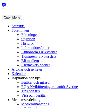
Open Menu
Startsida
Föreningen
Föreningen
Styrelsen
Historik
Informationsfolder
Annonsera i Rikstäcket
Tidningen, viktiga data
Bli medlem
Rikstäckets böcker
Artiklar och nyheter
Kalender
Inspiration och tips
Butiker och mässor
EQA Kviltföreningar utanför Sverige
Tips och trix
Visa och berätta
Medlemsavdelning
Medlemshantering