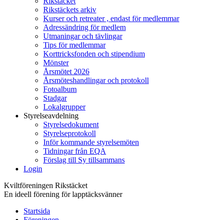
Rikstäcket
Rikstäckets arkiv
Kurser och retreater , endast för medlemmar
Adressändring för medlem
Utmaningar och tävlingar
Tips för medlemmar
Korttricksfonden och stipendium
Mönster
Årsmötet 2026
Årsmöteshandlingar och protokoll
Fotoalbum
Stadgar
Lokalgrupper
Styrelseavdelning
Styrelsedokument
Styrelseprotokoll
Inför kommande styrelsemöten
Tidningar från EQA
Förslag till Sy tillsammans
Login
Kviltföreningen Rikstäcket
En ideell förening för lapptäcksvänner
Startsida
Föreningen