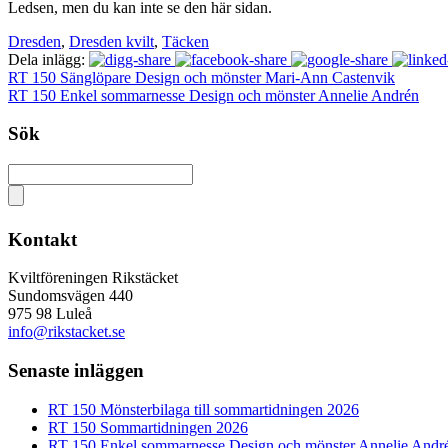
Ledsen, men du kan inte se den här sidan.
Dresden
,
Dresden kvilt
,
Täcken
Dela inlägg:
RT 150 Sänglöpare Design och mönster Mari-Ann Castenvik
RT 150 Enkel sommarnesse Design och mönster Annelie Andrén
Sök
Kontakt
Kviltföreningen Rikstäcket
Sundomsvägen 440
975 98 Luleå
info@rikstacket.se
Senaste inläggen
RT 150 Mönsterbilaga till sommartidningen 2026
RT 150 Sommartidningen 2026
RT 150 Enkel sommarnesse Design och mönster Annelie Andr