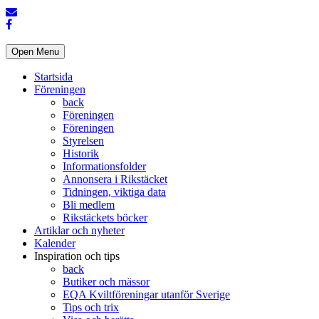
Open Menu
Startsida
Föreningen
back
Föreningen
Föreningen
Styrelsen
Historik
Informationsfolder
Annonsera i Rikstäcket
Tidningen, viktiga data
Bli medlem
Rikstäckets böcker
Artiklar och nyheter
Kalender
Inspiration och tips
back
Butiker och mässor
EQA Kviltföreningar utanför Sverige
Tips och trix