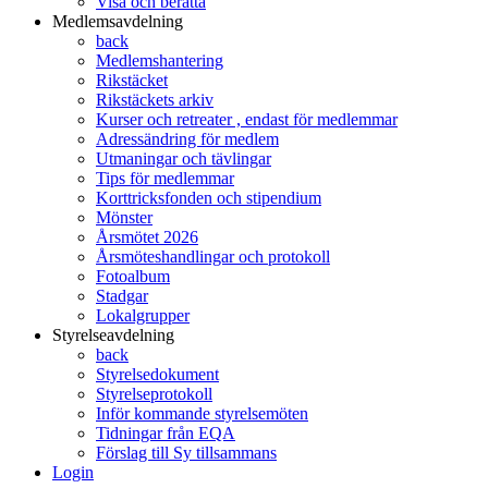
Visa och berätta
Medlemsavdelning
back
Medlemshantering
Rikstäcket
Rikstäckets arkiv
Kurser och retreater , endast för medlemmar
Adressändring för medlem
Utmaningar och tävlingar
Tips för medlemmar
Korttricksfonden och stipendium
Mönster
Årsmötet 2026
Årsmöteshandlingar och protokoll
Fotoalbum
Stadgar
Lokalgrupper
Styrelseavdelning
back
Styrelsedokument
Styrelseprotokoll
Inför kommande styrelsemöten
Tidningar från EQA
Förslag till Sy tillsammans
Login