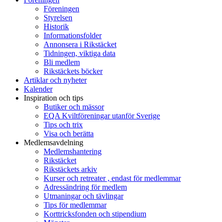
Föreningen
Styrelsen
Historik
Informationsfolder
Annonsera i Rikstäcket
Tidningen, viktiga data
Bli medlem
Rikstäckets böcker
Artiklar och nyheter
Kalender
Inspiration och tips
Butiker och mässor
EQA Kviltföreningar utanför Sverige
Tips och trix
Visa och berätta
Medlemsavdelning
Medlemshantering
Rikstäcket
Rikstäckets arkiv
Kurser och retreater , endast för medlemmar
Adressändring för medlem
Utmaningar och tävlingar
Tips för medlemmar
Korttricksfonden och stipendium