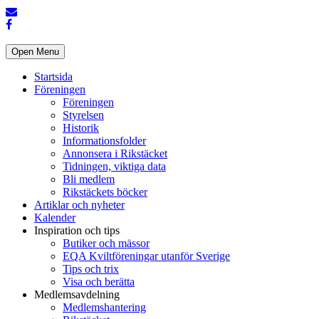
Open Menu
Startsida
Föreningen
Föreningen
Styrelsen
Historik
Informationsfolder
Annonsera i Rikstäcket
Tidningen, viktiga data
Bli medlem
Rikstäckets böcker
Artiklar och nyheter
Kalender
Inspiration och tips
Butiker och mässor
EQA Kviltföreningar utanför Sverige
Tips och trix
Visa och berätta
Medlemsavdelning
Medlemshantering