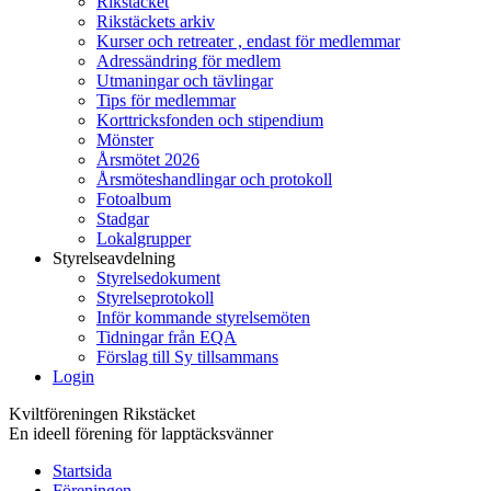
Rikstäcket
Rikstäckets arkiv
Kurser och retreater , endast för medlemmar
Adressändring för medlem
Utmaningar och tävlingar
Tips för medlemmar
Korttricksfonden och stipendium
Mönster
Årsmötet 2026
Årsmöteshandlingar och protokoll
Fotoalbum
Stadgar
Lokalgrupper
Styrelseavdelning
Styrelsedokument
Styrelseprotokoll
Inför kommande styrelsemöten
Tidningar från EQA
Förslag till Sy tillsammans
Login
Kviltföreningen Rikstäcket
En ideell förening för lapptäcksvänner
Startsida
Föreningen