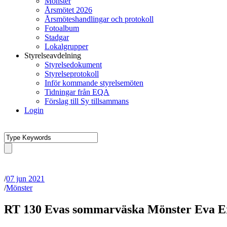
Mönster
Årsmötet 2026
Årsmöteshandlingar och protokoll
Fotoalbum
Stadgar
Lokalgrupper
Styrelseavdelning
Styrelsedokument
Styrelseprotokoll
Inför kommande styrelsemöten
Tidningar från EQA
Förslag till Sy tillsammans
Login
/
07 jun 2021
/
Mönster
RT 130 Evas sommarväska Mönster Eva E