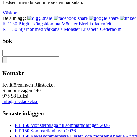
Ledsen, men du kan inte se den här sidan.
Väskor
Dela inlägg:
RT 130 Birgittas ängsblomma Mönster Birgitta Jadenfelt
RT 130 Stjärnor med vårkänsla Mönster Elisabeth Cederholm
Sök
Kontakt
Kviltföreningen Rikstäcket
Sundomsvägen 440
975 98 Luleå
info@rikstacket.se
Senaste inläggen
RT 150 Mönsterbilaga till sommartidningen 2026
RT 150 Sommartidningen 2026
RT 150 Enkel sommarnesse Design och mönster Annelie Andr