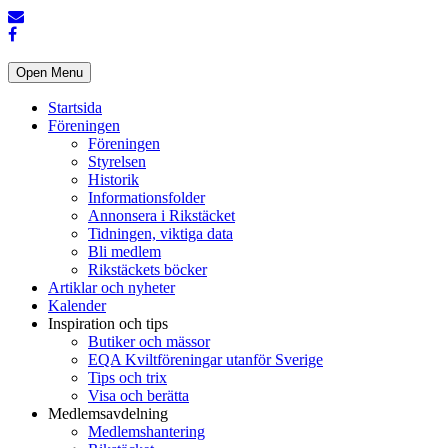
Open Menu
Startsida
Föreningen
Föreningen
Styrelsen
Historik
Informationsfolder
Annonsera i Rikstäcket
Tidningen, viktiga data
Bli medlem
Rikstäckets böcker
Artiklar och nyheter
Kalender
Inspiration och tips
Butiker och mässor
EQA Kviltföreningar utanför Sverige
Tips och trix
Visa och berätta
Medlemsavdelning
Medlemshantering