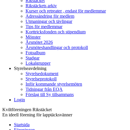
Rikstäcket
Rikstäckets arkiv
Kurser och retreater , endast för medlemmar
Adressändring för medlem
Utmaningar och tävlingar
Tips för medlemmar
Korttricksfonden och stipendium
Mönster
Årsmötet 2026
Årsmöteshandlingar och protokoll
Fotoalbum
Stadgar
Lokalgrupper
Styrelseavdelning
Styrelsedokument
Styrelseprotokoll
Inför kommande styrelsemöten
Tidningar från EQA
Förslag till Sy tillsammans
Login
Kviltföreningen Rikstäcket
En ideell förening för lapptäcksvänner
Startsida
Föreningen