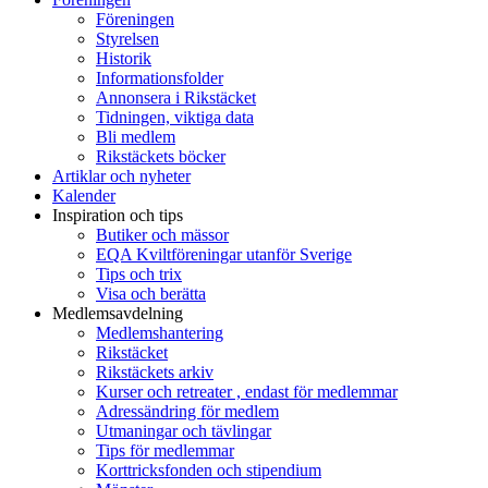
Föreningen
Styrelsen
Historik
Informationsfolder
Annonsera i Rikstäcket
Tidningen, viktiga data
Bli medlem
Rikstäckets böcker
Artiklar och nyheter
Kalender
Inspiration och tips
Butiker och mässor
EQA Kviltföreningar utanför Sverige
Tips och trix
Visa och berätta
Medlemsavdelning
Medlemshantering
Rikstäcket
Rikstäckets arkiv
Kurser och retreater , endast för medlemmar
Adressändring för medlem
Utmaningar och tävlingar
Tips för medlemmar
Korttricksfonden och stipendium