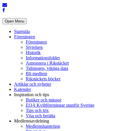
Open Menu
Startsida
Föreningen
Föreningen
Styrelsen
Historik
Informationsfolder
Annonsera i Rikstäcket
Tidningen, viktiga data
Bli medlem
Rikstäckets böcker
Artiklar och nyheter
Kalender
Inspiration och tips
Butiker och mässor
EQA Kviltföreningar utanför Sverige
Tips och trix
Visa och berätta
Medlemsavdelning
Medlemshantering