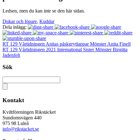
Ledsen, men du kan inte se den här sidan.
Dukar och löpare
,
Kuddar
Dela inlägg:
RT 129 Vårtidningen Anitas påskgrytlappar Mönster Anita Finell
RT 129 Vårtidningen 2021 International Sister Mönster Birgitta
Jadenfelt
Sök
Kontakt
Kviltföreningen Rikstäcket
Sundomsvägen 440
975 98 Luleå
info@rikstacket.se