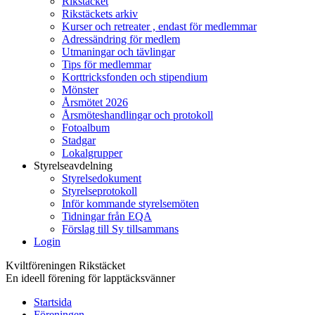
Rikstäcket
Rikstäckets arkiv
Kurser och retreater , endast för medlemmar
Adressändring för medlem
Utmaningar och tävlingar
Tips för medlemmar
Korttricksfonden och stipendium
Mönster
Årsmötet 2026
Årsmöteshandlingar och protokoll
Fotoalbum
Stadgar
Lokalgrupper
Styrelseavdelning
Styrelsedokument
Styrelseprotokoll
Inför kommande styrelsemöten
Tidningar från EQA
Förslag till Sy tillsammans
Login
Kviltföreningen Rikstäcket
En ideell förening för lapptäcksvänner
Startsida
Föreningen