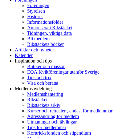
Föreningen
Styrelsen
Historik
Informationsfolder
Annonsera i Rikstäcket
Tidningen, viktiga data
Bli medlem
Rikstäckets böcker
Artiklar och nyheter
Kalender
Inspiration och tips
Butiker och mässor
EQA Kviltföreningar utanför Sverige
Tips och trix
Visa och berätta
Medlemsavdelning
Medlemshantering
Rikstäcket
Rikstäckets arkiv
Kurser och retreater , endast för medlemmar
Adressändring för medlem
Utmaningar och tävlingar
Tips för medlemmar
Korttricksfonden och stipendium