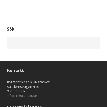
Sök
Kontakt
Kviltföreningen Rikstäcket
Sundomsvägen 440
975 98 Luleå
info@rikstacket.se