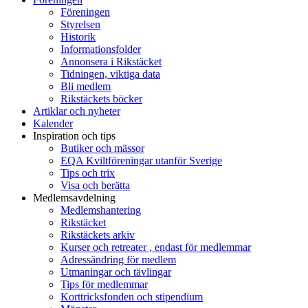
Föreningen
Styrelsen
Historik
Informationsfolder
Annonsera i Rikstäcket
Tidningen, viktiga data
Bli medlem
Rikstäckets böcker
Artiklar och nyheter
Kalender
Inspiration och tips
Butiker och mässor
EQA Kviltföreningar utanför Sverige
Tips och trix
Visa och berätta
Medlemsavdelning
Medlemshantering
Rikstäcket
Rikstäckets arkiv
Kurser och retreater , endast för medlemmar
Adressändring för medlem
Utmaningar och tävlingar
Tips för medlemmar
Korttricksfonden och stipendium