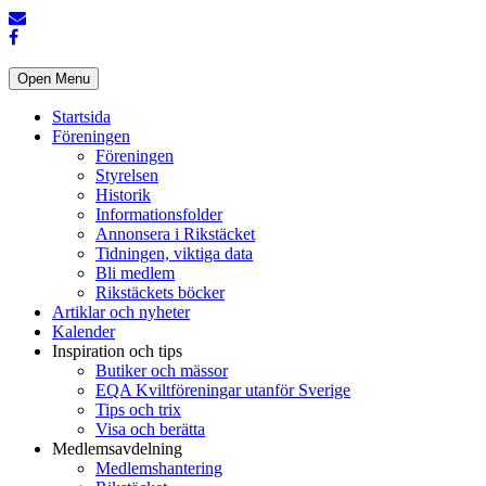
Open Menu
Startsida
Föreningen
Föreningen
Styrelsen
Historik
Informationsfolder
Annonsera i Rikstäcket
Tidningen, viktiga data
Bli medlem
Rikstäckets böcker
Artiklar och nyheter
Kalender
Inspiration och tips
Butiker och mässor
EQA Kviltföreningar utanför Sverige
Tips och trix
Visa och berätta
Medlemsavdelning
Medlemshantering