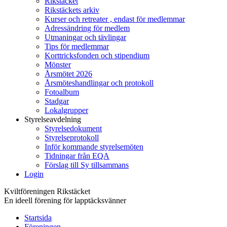
Rikstäcket
Rikstäckets arkiv
Kurser och retreater , endast för medlemmar
Adressändring för medlem
Utmaningar och tävlingar
Tips för medlemmar
Korttricksfonden och stipendium
Mönster
Årsmötet 2026
Årsmöteshandlingar och protokoll
Fotoalbum
Stadgar
Lokalgrupper
Styrelseavdelning
Styrelsedokument
Styrelseprotokoll
Inför kommande styrelsemöten
Tidningar från EQA
Förslag till Sy tillsammans
Login
Kviltföreningen Rikstäcket
En ideell förening för lapptäcksvänner
Startsida
Föreningen