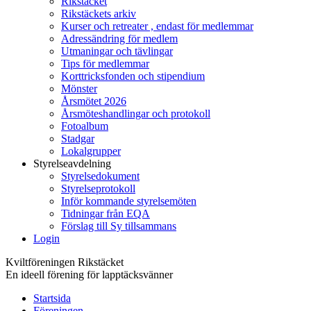
Rikstäcket
Rikstäckets arkiv
Kurser och retreater , endast för medlemmar
Adressändring för medlem
Utmaningar och tävlingar
Tips för medlemmar
Korttricksfonden och stipendium
Mönster
Årsmötet 2026
Årsmöteshandlingar och protokoll
Fotoalbum
Stadgar
Lokalgrupper
Styrelseavdelning
Styrelsedokument
Styrelseprotokoll
Inför kommande styrelsemöten
Tidningar från EQA
Förslag till Sy tillsammans
Login
Kviltföreningen Rikstäcket
En ideell förening för lapptäcksvänner
Startsida
Föreningen