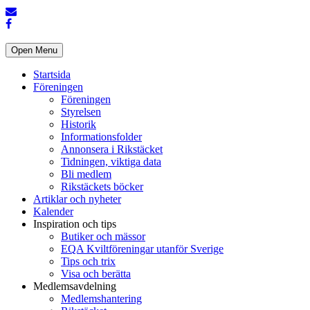
Open Menu
Startsida
Föreningen
Föreningen
Styrelsen
Historik
Informationsfolder
Annonsera i Rikstäcket
Tidningen, viktiga data
Bli medlem
Rikstäckets böcker
Artiklar och nyheter
Kalender
Inspiration och tips
Butiker och mässor
EQA Kviltföreningar utanför Sverige
Tips och trix
Visa och berätta
Medlemsavdelning
Medlemshantering