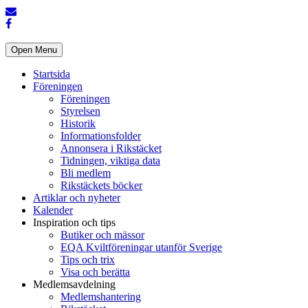
Open Menu
Startsida
Föreningen
Föreningen
Styrelsen
Historik
Informationsfolder
Annonsera i Rikstäcket
Tidningen, viktiga data
Bli medlem
Rikstäckets böcker
Artiklar och nyheter
Kalender
Inspiration och tips
Butiker och mässor
EQA Kviltföreningar utanför Sverige
Tips och trix
Visa och berätta
Medlemsavdelning
Medlemshantering