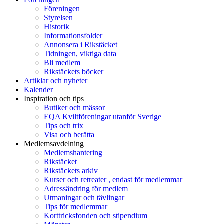
Föreningen
Styrelsen
Historik
Informationsfolder
Annonsera i Rikstäcket
Tidningen, viktiga data
Bli medlem
Rikstäckets böcker
Artiklar och nyheter
Kalender
Inspiration och tips
Butiker och mässor
EQA Kviltföreningar utanför Sverige
Tips och trix
Visa och berätta
Medlemsavdelning
Medlemshantering
Rikstäcket
Rikstäckets arkiv
Kurser och retreater , endast för medlemmar
Adressändring för medlem
Utmaningar och tävlingar
Tips för medlemmar
Korttricksfonden och stipendium