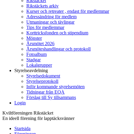
Rikstäcket
Rikstäckets arkiv
Kurser och retreater , endast för medlemmar
Adressändring för medlem
Utmaningar och tävlingar
Tips för medlemmar
Korttricksfonden och stipendium
Mönster
Årsmötet 2026
Årsmöteshandlingar och protokoll
Fotoalbum
Stadgar
Lokalgrupper
Styrelseavdelning
Styrelsedokument
Styrelseprotokoll
Inför kommande styrelsemöten
Tidningar från EQA
Förslag till Sy tillsammans
Login
Kviltföreningen Rikstäcket
En ideell förening för lapptäcksvänner
Startsida
Föreningen