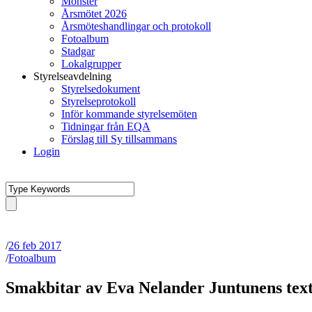
Mönster
Årsmötet 2026
Årsmöteshandlingar och protokoll
Fotoalbum
Stadgar
Lokalgrupper
Styrelseavdelning
Styrelsedokument
Styrelseprotokoll
Inför kommande styrelsemöten
Tidningar från EQA
Förslag till Sy tillsammans
Login
/
26 feb 2017
/
Fotoalbum
Smakbitar av Eva Nelander Juntunens text