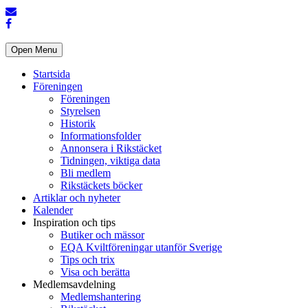
Open Menu
Startsida
Föreningen
Föreningen
Styrelsen
Historik
Informationsfolder
Annonsera i Rikstäcket
Tidningen, viktiga data
Bli medlem
Rikstäckets böcker
Artiklar och nyheter
Kalender
Inspiration och tips
Butiker och mässor
EQA Kviltföreningar utanför Sverige
Tips och trix
Visa och berätta
Medlemsavdelning
Medlemshantering