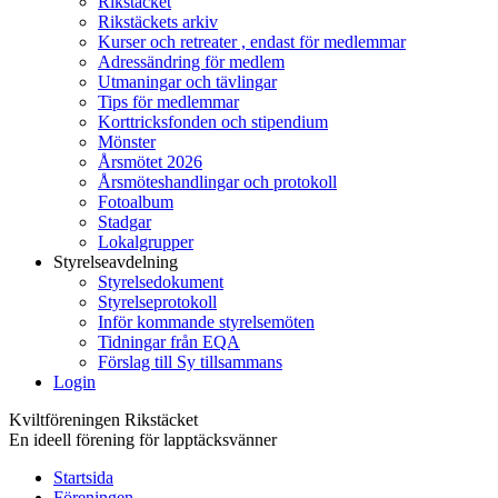
Rikstäcket
Rikstäckets arkiv
Kurser och retreater , endast för medlemmar
Adressändring för medlem
Utmaningar och tävlingar
Tips för medlemmar
Korttricksfonden och stipendium
Mönster
Årsmötet 2026
Årsmöteshandlingar och protokoll
Fotoalbum
Stadgar
Lokalgrupper
Styrelseavdelning
Styrelsedokument
Styrelseprotokoll
Inför kommande styrelsemöten
Tidningar från EQA
Förslag till Sy tillsammans
Login
Kviltföreningen Rikstäcket
En ideell förening för lapptäcksvänner
Startsida
Föreningen