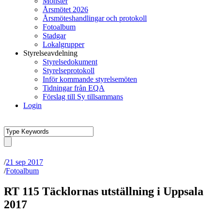
Mönster
Årsmötet 2026
Årsmöteshandlingar och protokoll
Fotoalbum
Stadgar
Lokalgrupper
Styrelseavdelning
Styrelsedokument
Styrelseprotokoll
Inför kommande styrelsemöten
Tidningar från EQA
Förslag till Sy tillsammans
Login
/
21 sep 2017
/
Fotoalbum
RT 115 Täcklornas utställning i Uppsala
2017