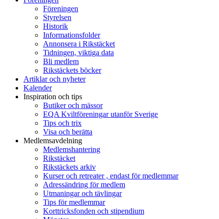
Föreningen
Styrelsen
Historik
Informationsfolder
Annonsera i Rikstäcket
Tidningen, viktiga data
Bli medlem
Rikstäckets böcker
Artiklar och nyheter
Kalender
Inspiration och tips
Butiker och mässor
EQA Kviltföreningar utanför Sverige
Tips och trix
Visa och berätta
Medlemsavdelning
Medlemshantering
Rikstäcket
Rikstäckets arkiv
Kurser och retreater , endast för medlemmar
Adressändring för medlem
Utmaningar och tävlingar
Tips för medlemmar
Korttricksfonden och stipendium