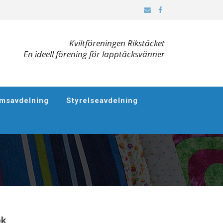
Kviltföreningen Rikstäcket
En ideell förening för lapptäcksvänner
msavdelning
Styrelseavdelning
ök