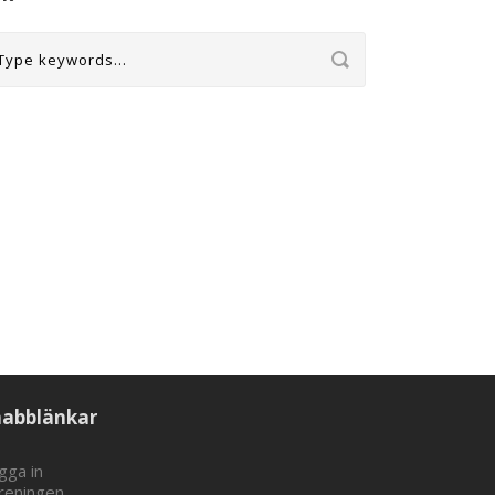
nabblänkar
gga in
reningen