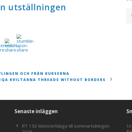
n utställningen
VLINGEN OCH FRÅN KURSERNA
EQA KVILTARNA THREADS WITHOUT BORDERS
Senaste inläggen
S
Lo
RT 150 Mönsterbilaga till sommartidningen
Fö
2026