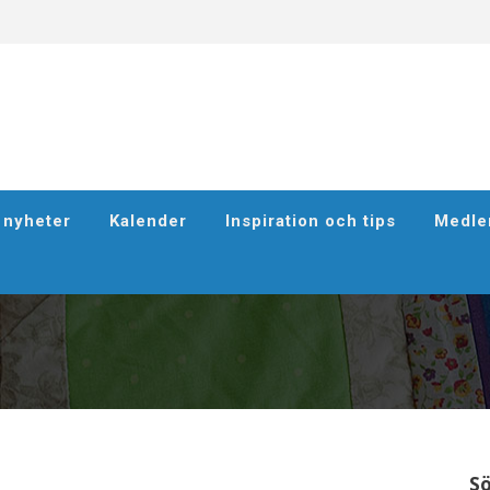
h nyheter
Kalender
Inspiration och tips
Medle
S