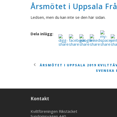
Årsmötet i Uppsala Frå
Ledsen, men du kan inte se den här sidan.
Dela inlägg:
ÅRSMÖTET I UPPSALA 2019 KVILTTÄ
SVENSKA 
Kontakt
Kviltföreningen Rikstäcket
Sundomsvägen 440