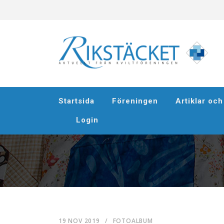
Startsida
Föreningen
Artiklar oc
Login
19 NOV 2019
/
FOTOALBUM