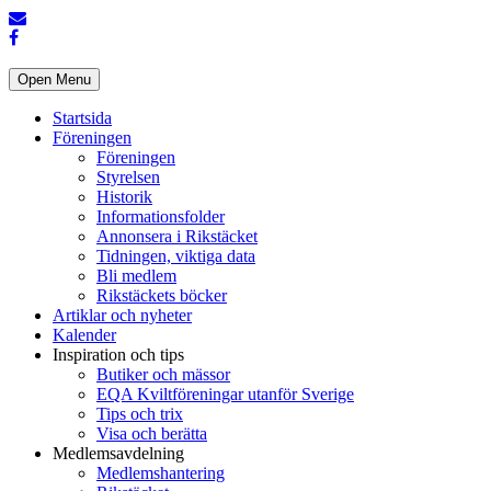
Open Menu
Startsida
Föreningen
Föreningen
Styrelsen
Historik
Informationsfolder
Annonsera i Rikstäcket
Tidningen, viktiga data
Bli medlem
Rikstäckets böcker
Artiklar och nyheter
Kalender
Inspiration och tips
Butiker och mässor
EQA Kviltföreningar utanför Sverige
Tips och trix
Visa och berätta
Medlemsavdelning
Medlemshantering