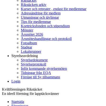
Rikstäcket
Rikstäckets arkiv
Kurser och retreater , endast för medlemmar
Adressändring för medlem
Utmaningar och tävlingar
Tips för medlemmar
Korttricksfonden och stipendium
Mönster
Årsmötet 2026
Årsmöteshandlingar och protokoll
Fotoalbum
Stadgar
Lokalgrupper
Styrelseavdelning
Styrelsedokument
Styrelseprotokoll
Inför kommande styrelsemöten
Tidningar från EQA
Förslag till Sy tillsammans
Login
Kviltföreningen Rikstäcket
En ideell förening för lapptäcksvänner
Startsida
Föreningen