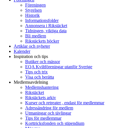
Föreningen
Styrelsen
Historik
Informationsfolder
Annonsera i Rikstäcket
Tidningen, viktiga data
Bli medlem
Rikstäckets böcker
Artiklar och nyheter
Kalender
Inspiration och tips
Butiker och mässor
EQA Kviltföreningar utanför Sverige
Tips och trix
Visa och berätta
Medlemsavdelning
Medlemshantering
Rikstäcket
Rikstäckets arkiv
Kurser och retreater , endast för medlemmar
Adressändring för medlem
Utmaningar och tävlingar
Tips för medlemmar
Korttricksfonden och stipendium