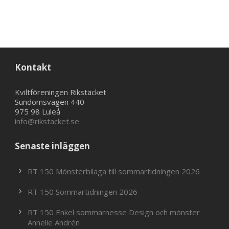
Kontakt
Kviltföreningen Rikstäcket
Sundomsvägen 440
975 98 Luleå
info@rikstacket.se
Senaste inläggen
RT 150 Mönsterbilaga till sommartidningen 2026
RT 150 Sommartidningen 2026
RT 150 Enkel sommarnesse Design och mönster
Annelie Andrén