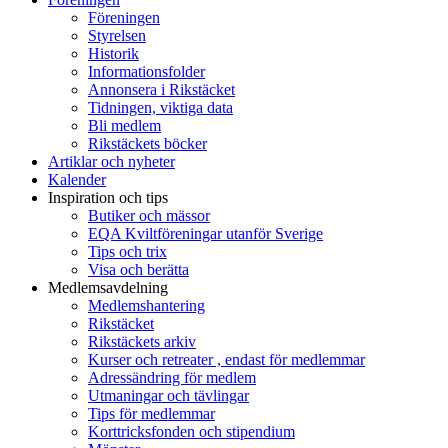
Föreningen
Styrelsen
Historik
Informationsfolder
Annonsera i Rikstäcket
Tidningen, viktiga data
Bli medlem
Rikstäckets böcker
Artiklar och nyheter
Kalender
Inspiration och tips
Butiker och mässor
EQA Kviltföreningar utanför Sverige
Tips och trix
Visa och berätta
Medlemsavdelning
Medlemshantering
Rikstäcket
Rikstäckets arkiv
Kurser och retreater , endast för medlemmar
Adressändring för medlem
Utmaningar och tävlingar
Tips för medlemmar
Korttricksfonden och stipendium