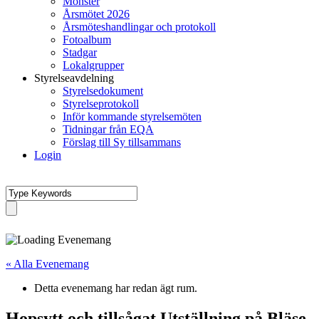
Mönster
Årsmötet 2026
Årsmöteshandlingar och protokoll
Fotoalbum
Stadgar
Lokalgrupper
Styrelseavdelning
Styrelsedokument
Styrelseprotokoll
Inför kommande styrelsemöten
Tidningar från EQA
Förslag till Sy tillsammans
Login
« Alla Evenemang
Detta evenemang har redan ägt rum.
Hopsytt och tillsågat Utställning på Bläse