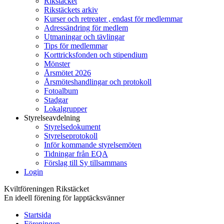
Rikstäcket
Rikstäckets arkiv
Kurser och retreater , endast för medlemmar
Adressändring för medlem
Utmaningar och tävlingar
Tips för medlemmar
Korttricksfonden och stipendium
Mönster
Årsmötet 2026
Årsmöteshandlingar och protokoll
Fotoalbum
Stadgar
Lokalgrupper
Styrelseavdelning
Styrelsedokument
Styrelseprotokoll
Inför kommande styrelsemöten
Tidningar från EQA
Förslag till Sy tillsammans
Login
Kviltföreningen Rikstäcket
En ideell förening för lapptäcksvänner
Startsida
Föreningen