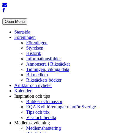
Open Menu
Startsida
Föreningen
Föreningen
Styrelsen
Historik
Informationsfolder
Annonsera i Rikstäcket
Tidningen, viktiga data
Bli medlem
Rikstäckets böcker
Artiklar och nyheter
Kalender
Inspiration och tips
Butiker och mässor
EQA Kviltföreningar utanför Sverige
Tips och trix
Visa och berätta
Medlemsavdelning
Medlemshantering