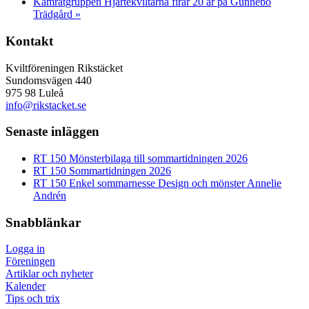
Kamratgruppen Hjärtekviltarna firar 20 år på Gunnebo
Trädgård
»
Kontakt
Kviltföreningen Rikstäcket
Sundomsvägen 440
975 98 Luleå
info@rikstacket.se
Senaste inläggen
RT 150 Mönsterbilaga till sommartidningen 2026
RT 150 Sommartidningen 2026
RT 150 Enkel sommarnesse Design och mönster Annelie
Andrén
Snabblänkar
Logga in
Föreningen
Artiklar och nyheter
Kalender
Tips och trix