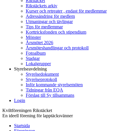
Rikstäcket
Rikstäckets arkiv
Kurser och retreater , endast för medlemmar
Adressändring för medlem
Utmaningar och tävlingar
Tips för medlemmar
Korttricksfonden och stipendium
Mönster
Årsmötet 2026
Årsmöteshandlingar och protokoll
Fotoalbum
Stadgar
Lokalgrupper
Styrelseavdelning
Styrelsedokument
Styrelseprotokoll
Inför kommande styrelsemöten
Tidningar från EQA
Förslag till Sy tillsammans
Login
Kviltföreningen Rikstäcket
En ideell förening för lapptäcksvänner
Startsida
Föreningen