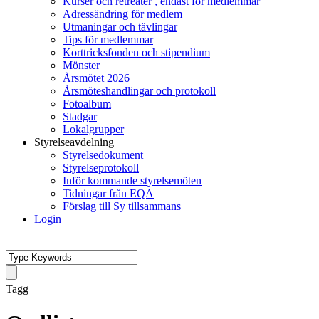
Kurser och retreater , endast för medlemmar
Adressändring för medlem
Utmaningar och tävlingar
Tips för medlemmar
Korttricksfonden och stipendium
Mönster
Årsmötet 2026
Årsmöteshandlingar och protokoll
Fotoalbum
Stadgar
Lokalgrupper
Styrelseavdelning
Styrelsedokument
Styrelseprotokoll
Inför kommande styrelsemöten
Tidningar från EQA
Förslag till Sy tillsammans
Login
Tagg