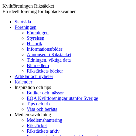
Kviltföreningen Rikstäcket
En ideell förening för lapptäcksvänner
Startsida
Föreningen
Föreningen
Styrelsen
Historik
Informationsfolder
Annonsera i Rikstäcket
Tidningen, viktiga data
Bli medlem
Rikstäckets böcker
Artiklar och nyheter
Kalender
Inspiration och tips
Butiker och mässor
EQA Kviltföreningar utanför Sverige
Tips och trix
Visa och berätta
Medlemsavdelning
Medlemshantering
Rikstäcket
Rikstäckets arkiv