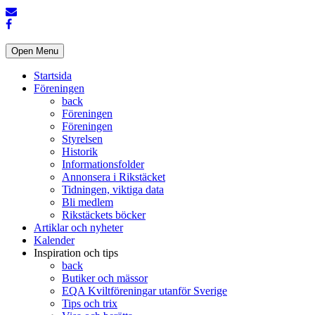
Open Menu
Startsida
Föreningen
back
Föreningen
Föreningen
Styrelsen
Historik
Informationsfolder
Annonsera i Rikstäcket
Tidningen, viktiga data
Bli medlem
Rikstäckets böcker
Artiklar och nyheter
Kalender
Inspiration och tips
back
Butiker och mässor
EQA Kviltföreningar utanför Sverige
Tips och trix