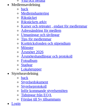
Visa och berätta
Medlemsavdelning
back
Medlemshantering
Rikstäcket
Rikstäckets arkiv
Kurser och retreater , endast för medlemmar
Adressändring för medlem
Utmaningar och tävlingar
Tips för medlemmar
Korttricksfonden och stipendium
Mönster
Årsmötet 2026
Årsmöteshandlingar och protokoll
Fotoalbum
Stadgar
Lokalgrupper
Styrelseavdelning
back
Styrelsedokument
Styrelseprotokoll
Inför kommande styrelsemöten
Tidningar från EQA
Förslag till Sy tillsammans
Login